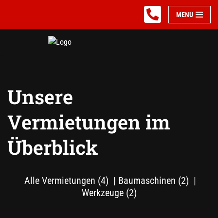
MENU
Zum
Inhalt
springen
Unsere
Vermietungen im
Überblick
Alle Vermietungen
(4)
Baumaschinen
(2)
Werkzeuge
(2)