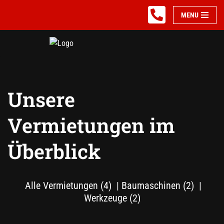
MENU
Zum
Inhalt
springen
Unsere
Vermietungen im
Überblick
Alle Vermietungen
(4)
Baumaschinen
(2)
Werkzeuge
(2)